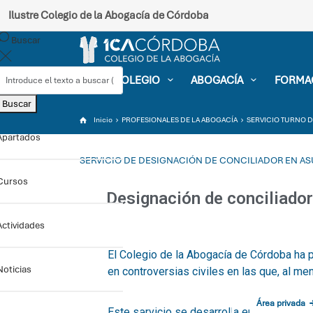
Ilustre Colegio de la Abogacía de Córdoba
Buscar
EL COLEGIO
ABOGACÍA
FORMA
Buscar
Inicio
PROFESIONALES DE LA ABOGACÍA
SERVICIO TURNO D
Apartados
SERVICIO DE DESIGNACIÓN DE CONCILIADOR EN ASU
Cursos
Actividades
Noticias
Sede electrónica
Área privada