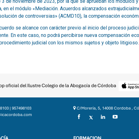
p oficial del Ilustre Colegio de la Abogacía de Córdoba
8103
|
957498103
C/Morería, 5, 14008 Cordoba , C
@icacordoba.com
CÍA
FORMACION