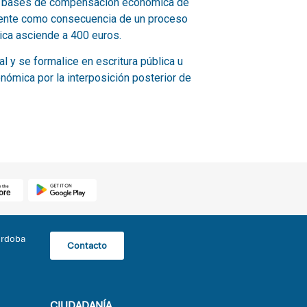
órdoba
Contacto
CIUDADANÍA