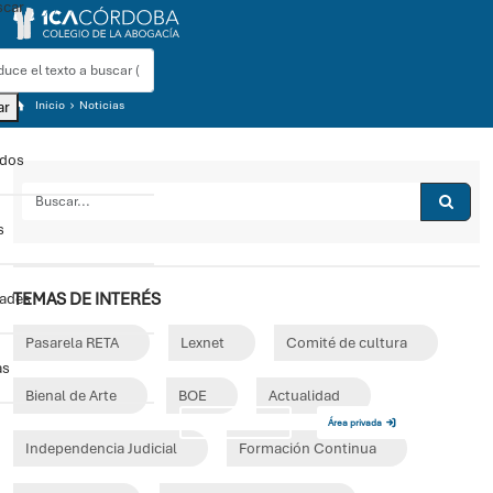
car
ar
Inicio
Noticias
ados
s
TEMAS DE INTERÉS
dades
Pasarela RETA
Lexnet
Comité de cultura
as
Bienal de Arte
BOE
Actualidad
Sede electrónica
Área privada
Independencia Judicial
Formación Continua