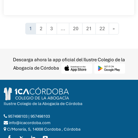
Siguiente
1
2
3
...
20
21
22
»
Descarga ahora la app oficial del Ilustre Colegio de la
Abogacía de Córdoba
Ilustre Colegio de la Abogacía de Córdoba
957498103
|
957498103
info@icacordoba.com
C/Morería, 5, 14008 Cordoba , Córdoba