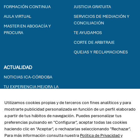
FORMACIÓN CONTINUA
JUSTICIA GRATUITA
AULA VIRTUAL
SERVICIOS DE MEDIACIÓN Y
CONCILIACIÓN
MASTER EN ABOGACÍA Y
PROCURA
TE AYUDAMOS
CORTE DE ARBITRAJE
QUEJAS Y RECLAMACIONES
ACTUALIDAD
NOTICIAS ICA-CÓRDOBA
TU EXPERIENCIA MEJORA LA
JUSTICIA GRATUITA
Utilizamos cookies propias y de terceros con fines analíticos y para
EXPOSICIONES
mostrarte publicidad personalizada en función de un perfil elaborado
a partir de tus hábitos de navegación. Puedes personalizar tus
2026© ICACORDOBA - Ilustre Colegio de la Abogacía de Córdoba
preferencias pulsando en "Configurar", aceptar todas las cookies
haciendo clic en "Aceptar", o rechazarlas seleccionando "Rechazar".
Para más información consulta nuestra
Política de Privacidad y