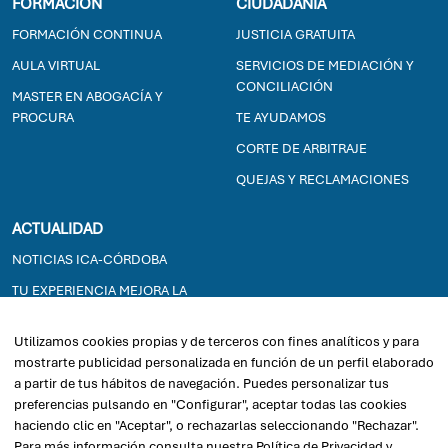
FORMACION
CIUDADANÍA
FORMACIÓN CONTINUA
JUSTICIA GRATUITA
AULA VIRTUAL
SERVICIOS DE MEDIACIÓN Y
CONCILIACIÓN
MASTER EN ABOGACÍA Y
PROCURA
TE AYUDAMOS
CORTE DE ARBITRAJE
QUEJAS Y RECLAMACIONES
ACTUALIDAD
NOTICIAS ICA-CÓRDOBA
TU EXPERIENCIA MEJORA LA
JUSTICIA GRATUITA
Utilizamos cookies propias y de terceros con fines analíticos y para
EXPOSICIONES
mostrarte publicidad personalizada en función de un perfil elaborado
a partir de tus hábitos de navegación. Puedes personalizar tus
2026© ICACORDOBA - Ilustre Colegio de la Abogacía de Córdoba
preferencias pulsando en "Configurar", aceptar todas las cookies
haciendo clic en "Aceptar", o rechazarlas seleccionando "Rechazar".
Para más información consulta nuestra
Política de Privacidad y