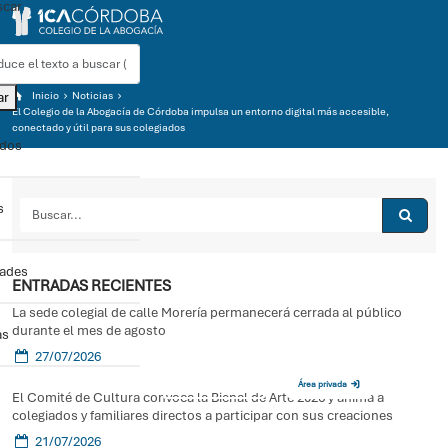
car
ar
Inicio
Noticias
El Colegio de la Abogacía de Córdoba impulsa un entorno digital más accesible,
conectado y útil para sus colegiados
ados
s
dades
ENTRADAS RECIENTES
La sede colegial de calle Morería permanecerá cerrada al público
durante el mes de agosto
as
27/07/2026
Sede electrónica
Área privada
El Comité de Cultura convoca la Bienal de Arte 2026 y anima a
colegiados y familiares directos a participar con sus creaciones
21/07/2026